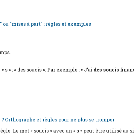
 ou "mises à part" : règles et exemples
emps.
s » : « des soucis ». Par exemple : « J’ai
des soucis
financ
 ? Orthographe et règles pour ne plus se tromper
gle. Le mot « soucis » avec un « s » peut être utilisé au s