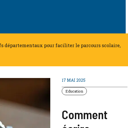
tifs départementaux pour faciliter le parcours scolaire,
17 MAI 2025
Education
Comment