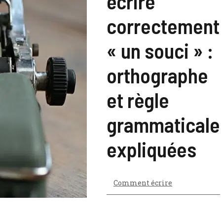
écrire
correctement
« un souci » :
orthographe
et règle
grammaticale
expliquées
Comment écrire