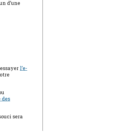
un d’une
s essayer
l’e-
otre
ou
e des
souci sera