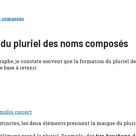
ms composés
 du pluriel des noms composés
raphe, je constate souvent que la formation du pluriel d
 base à retenir :
emploi correct
stinctes, les deux éléments prennent la marque du pluri
d élément prend le pluriel. Exemple : des
tire-bouchons
, 