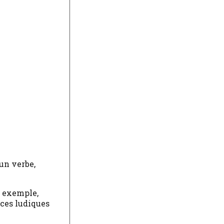
un verbe,
r exemple,
ices ludiques