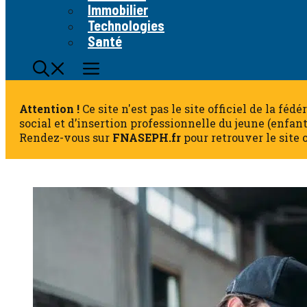
Immobilier
Technologies
Santé
Attention !
Ce site n'est pas le site officiel de la fé
social et d’insertion professionnelle du jeune (enfan
Rendez-vous sur
FNASEPH.fr
pour retrouver le site o