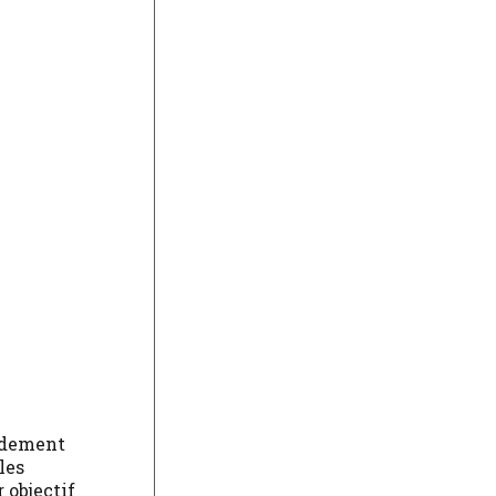
pidement
les
 objectif