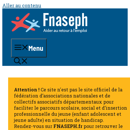
Aller au contenu
Menu
Attention !
Ce site n'est pas le site officiel de la
fédération d’associations nationales et de
collectifs associatifs départementaux pour
faciliter le parcours scolaire, social et d’insertion
professionnelle du jeune (enfant adolescent et
jeune adulte) en situation de handicap.
Rendez-vous sur
FNASEPH.fr
pour retrouver le