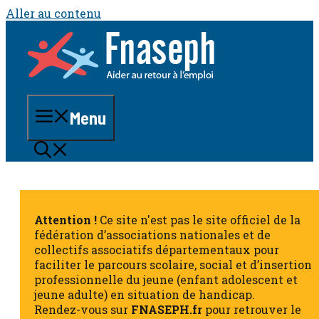
Aller au contenu
Menu
Attention !
Ce site n'est pas le site officiel de la
fédération d’associations nationales et de
collectifs associatifs départementaux pour
faciliter le parcours scolaire, social et d’insertion
professionnelle du jeune (enfant adolescent et
jeune adulte) en situation de handicap.
Rendez-vous sur
FNASEPH.fr
pour retrouver le