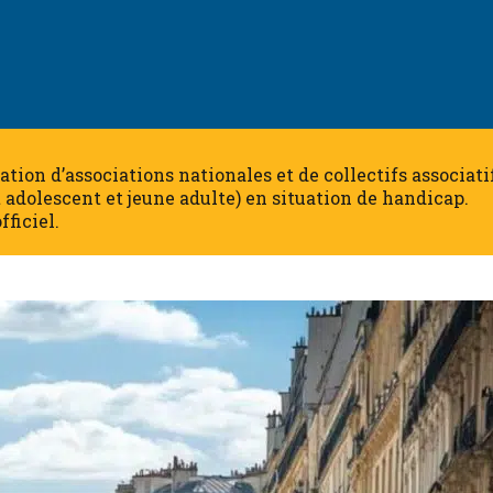
dération d’associations nationales et de collectifs associa
t adolescent et jeune adulte) en situation de handicap.
fficiel.