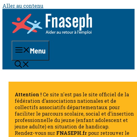
Aller au contenu
Menu
Attention !
Ce site n'est pas le site officiel de la
fédération d’associations nationales et de
collectifs associatifs départementaux pour
faciliter le parcours scolaire, social et d’insertion
professionnelle du jeune (enfant adolescent et
jeune adulte) en situation de handicap.
Rendez-vous sur
FNASEPH.fr
pour retrouver le