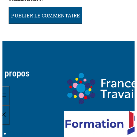
A propos
Contact