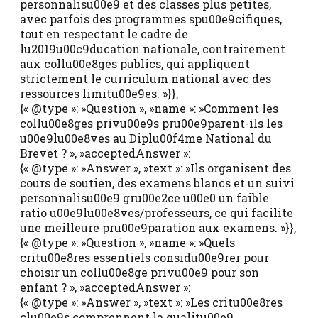
personnalisu00e9 et des classes plus petites,
avec parfois des programmes spu00e9cifiques,
tout en respectant le cadre de
lu2019u00c9ducation nationale, contrairement
aux collu00e8ges publics, qui appliquent
strictement le curriculum national avec des
ressources limitu00e9es. »}},
{« @type »: »Question », »name »: »Comment les
collu00e8ges privu00e9s pru00e9parent-ils les
u00e9lu00e8ves au Diplu00f4me National du
Brevet ? », »acceptedAnswer »:
{« @type »: »Answer », »text »: »Ils organisent des
cours de soutien, des examens blancs et un suivi
personnalisu00e9 gru00e2ce u00e0 un faible
ratio u00e9lu00e8ves/professeurs, ce qui facilite
une meilleure pru00e9paration aux examens. »}},
{« @type »: »Question », »name »: »Quels
critu00e8res essentiels considu00e9rer pour
choisir un collu00e8ge privu00e9 pour son
enfant ? », »acceptedAnswer »:
{« @type »: »Answer », »text »: »Les critu00e8res
clu00e9s comprennent la qualitu00e9