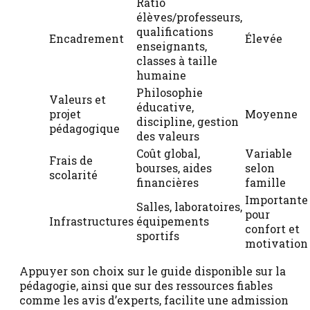
Ratio
élèves/professeurs,
qualifications
Encadrement
Élevée
enseignants,
classes à taille
humaine
Philosophie
Valeurs et
éducative,
projet
Moyenne
discipline, gestion
pédagogique
des valeurs
Coût global,
Variable
Frais de
bourses, aides
selon
scolarité
financières
famille
Importante
Salles, laboratoires,
pour
Infrastructures
équipements
confort et
sportifs
motivation
Appuyer son choix sur le guide disponible sur la
pédagogie, ainsi que sur des ressources fiables
comme les avis d’experts, facilite une admission