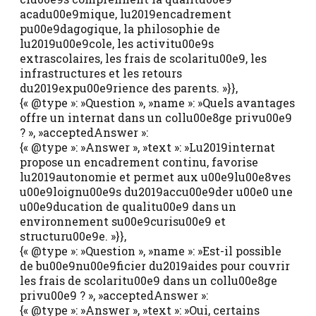
acadu00e9mique, lu2019encadrement
pu00e9dagogique, la philosophie de
lu2019u00e9cole, les activitu00e9s
extrascolaires, les frais de scolaritu00e9, les
infrastructures et les retours
du2019expu00e9rience des parents. »}},
{« @type »: »Question », »name »: »Quels avantages
offre un internat dans un collu00e8ge privu00e9
? », »acceptedAnswer »:
{« @type »: »Answer », »text »: »Lu2019internat
propose un encadrement continu, favorise
lu2019autonomie et permet aux u00e9lu00e8ves
u00e9loignu00e9s du2019accu00e9der u00e0 une
u00e9ducation de qualitu00e9 dans un
environnement su00e9curisu00e9 et
structuru00e9e. »}},
{« @type »: »Question », »name »: »Est-il possible
de bu00e9nu00e9ficier du2019aides pour couvrir
les frais de scolaritu00e9 dans un collu00e8ge
privu00e9 ? », »acceptedAnswer »:
{« @type »: »Answer », »text »: »Oui, certains