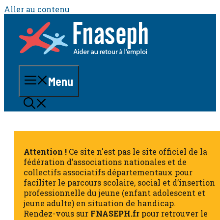
Aller au contenu
Menu
Attention !
Ce site n'est pas le site officiel de la
fédération d’associations nationales et de
collectifs associatifs départementaux pour
faciliter le parcours scolaire, social et d’insertion
professionnelle du jeune (enfant adolescent et
jeune adulte) en situation de handicap.
Rendez-vous sur
FNASEPH.fr
pour retrouver le