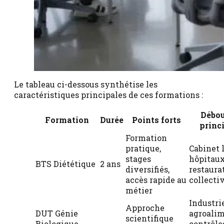
Le tableau ci-dessous synthétise les
caractéristiques principales de ces formations :
Débo
Formation
Durée
Points forts
princ
Formation
pratique,
Cabinet l
stages
hôpitaux
BTS Diététique
2 ans
diversifiés,
restaura
accès rapide au
collecti
métier
Industri
Approche
DUT Génie
agroalim
scientifique
Biologique
contrôle