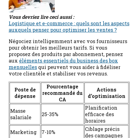
Vous devriez lire ceci aussi :
Logistique et e-commerce : quels sont les aspects
auxquels penser pour optimiser les ventes ?
Négociez intelligemment avec vos fournisseurs
pour obtenir les meilleurs tarifs. Si vous
proposez des produits par abonnement, pensez
aux
éléments essentiels du business des box
mensuelles
qui peuvent vous aider à fidéliser
votre clientèle et stabiliser vos revenus.
Pourcentage
Poste de
Actions
recommandé du
dépense
d’optimisation
CA
Planification
Masse
25-35%
efficace des
salariale
horaires
Ciblage précis
Marketing
7-10%
des campagnes