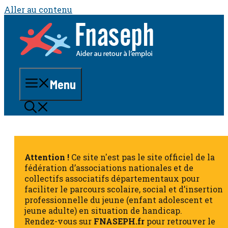
Aller au contenu
Menu
Attention !
Ce site n'est pas le site officiel de la
fédération d’associations nationales et de
collectifs associatifs départementaux pour
faciliter le parcours scolaire, social et d’insertion
professionnelle du jeune (enfant adolescent et
jeune adulte) en situation de handicap.
Rendez-vous sur
FNASEPH.fr
pour retrouver le